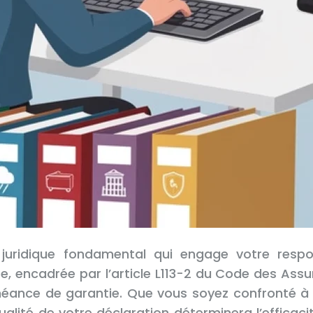
 juridique fondamental qui engage votre respo
re, encadrée par l’article L113-2 du Code des Ass
échéance de garantie. Que vous soyez confronté à
alité de votre déclaration déterminera l’efficac