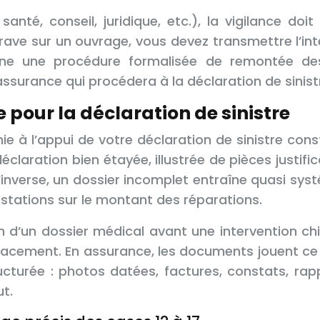
anté, conseil, juridique, etc.), la vigilance doi
ave sur un ouvrage, vous devez transmettre l’inté
rne une procédure formalisée de remontée des i
ssurance qui procédera à la déclaration de sinist
pour la déclaration de sinistre
ie à l’appui de votre déclaration de sinistre con
éclaration bien étayée, illustrée de pièces justifi
À l’inverse, un dossier incomplet entraîne quas
stations sur le montant des réparations.
 d’un dossier médical avant une intervention chi
fficacement. En assurance, les documents jouent c
turée : photos datées, factures, constats, rappo
t.